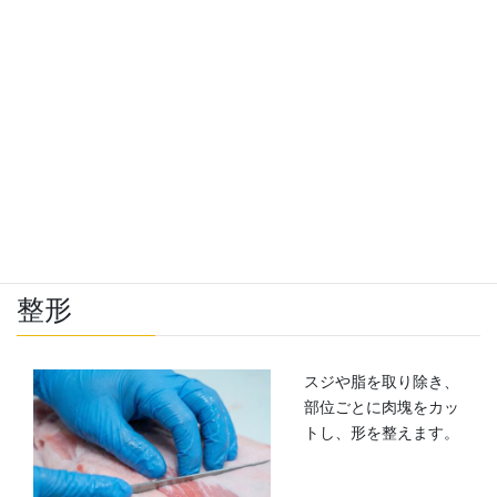
原料を切り分け
原料は、安心で新鮮な
県内産の豚肉を使用し
ています。
整形
スジや脂を取り除き、
部位ごとに肉塊をカッ
トし、形を整えます。