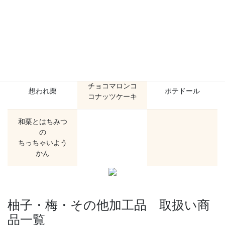
菓子製品 取扱い商品一覧
城川郷の酒粕マ
栗きんとん
想い栗
カロン
チョコマロンコ
想われ栗
ポテドール
コナッツケーキ
和栗とはちみつ
の
ちっちゃいよう
かん
柚子・梅・その他加工品 取扱い商
品一覧