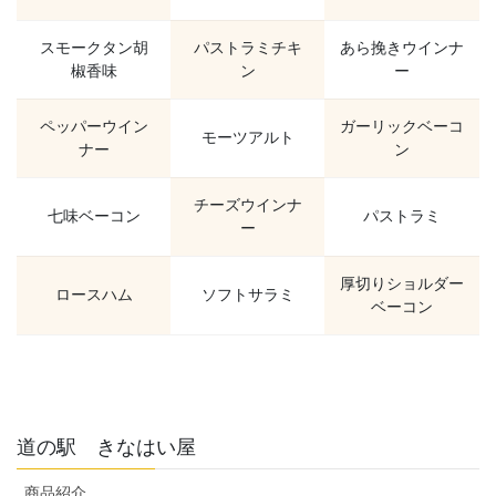
スモークタン胡
パストラミチキ
あら挽きウインナ
椒香味
ン
ー
ペッパーウイン
ガーリックベーコ
モーツアルト
ナー
ン
チーズウインナ
七味ベーコン
パストラミ
ー
厚切りショルダー
ロースハム
ソフトサラミ
ベーコン
道の駅 きなはい屋
商品紹介