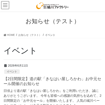
コ
ナ
ン
ビ
テ
ゲ
ン
ー
お知らせ（テスト）
ツ
シ
へ
ョ
ス
ン
HOME
お知らせ（テスト）
イベント
キ
に
ッ
移
プ
動
イベント
2026年6月11日
イベント
【2日間限定】道の駅「きなはい屋しろかわ」お中元セ
ール開催のお知らせ
日頃より道の駅「きなはい屋しろかわ」をご利用いただき、誠に
ありがとうございます。 今年も皆様への感謝の気持ちを込めて、2
日間限定の「お中元セール」を開催いたします。 人気の城川ベー