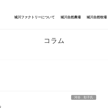
城川ファクトリーについて
城川自然農場
城川自然牧場
コラム
河谷 彰子氏
き