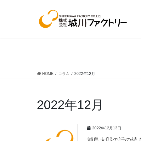
コ
ナ
ン
ビ
テ
ゲ
ン
ー
ツ
シ
へ
ョ
ス
ン
キ
に
ッ
移
プ
動
HOME
コラム
2022年12月
2022年12月
2022年12月13日
浦島太郎の話の続