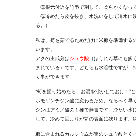
⑤根元付近を竹串で刺して、柔らかくなって
⑥冷めたら皮を抜き、水洗いをして冷水に浸
る。）
私は、筍を茹でるためだけに米糠を準備する
います。
アクの主成分は
シュウ酸
（ほうれん草にも多
まれている）です。どちらも水溶性ですが、
く事ができます。
“筍を掘り始めたら、お湯を沸かしておけ！”
ホモゲンチジン酸に変わるため、なるべく早
シンはアミノ酸の１種で無害です。冷たい水
して、冷めて固まりが筍の表面に残ります。
糠に含まれるカルシウムが筍のシュウ酸とく