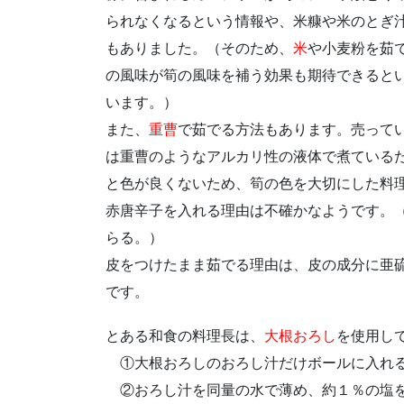
られなくなるという情報や、米糠や米のとぎ
もありました。（そのため、
米
や小麦粉を茹
の風味が筍の風味を補う効果も期待できると
います。）
また、
重曹
で茹でる方法もあります。売ってい
は重曹のようなアルカリ性の液体で煮ている
と色が良くないため、筍の色を大切にした料
赤唐辛子を入れる理由は不確かなようです。
らる。）
皮をつけたまま茹でる理由は、皮の成分に亜
です。
とある和食の料理長は、
大根おろし
を使用し
①大根おろしのおろし汁だけボールに入れ
②おろし汁を同量の水で薄め、約１％の塩