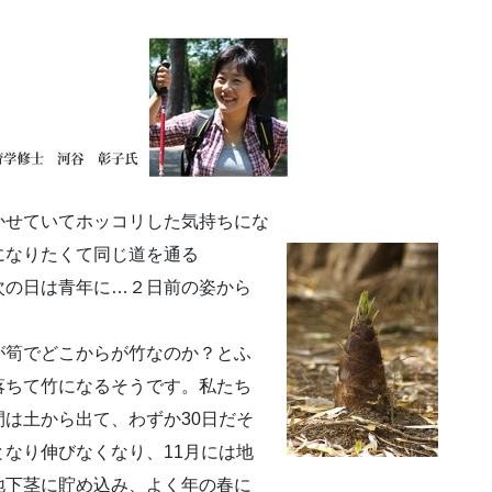
かせていてホッコリした気持ちにな
になりたくて同じ道を通る
次の日は青年に…２日前の姿から
。
が筍でどこからが竹なのか？とふ
落ちて竹になるそうです。私たち
は土から出て、わずか30日だそ
なり伸びなくなり、11月には地
地下茎に貯め込み、よく年の春に