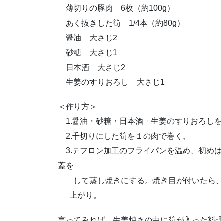
薄切りの豚肉 6枚（約100g）
あく抜きした筍 1/4本（約80g）
醤油 大さじ2
砂糖 大さじ1
日本酒 大さじ2
生姜のすりおろし 大さじ1
＜作り方＞
1.醤油・砂糖・日本酒・生姜のすりおろしを
2.千切りにした筍を１の肉で巻く。
3.テフロン加工のフライパンを温め、初め
蓋を
して蒸し焼きにする。焼き目が付いたら、
上がり。
言ってみれば、生姜焼きの中に筍が入った料