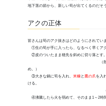
地下茎の節から、新しい筍が出てくるのだそ
アクの正体
皆さんは筍のアク抜きはどのようにされてい
①生の筍が手に入ったら、なるべく早くアク
②皮のついたまま穂先を斜めに切り落とす。
（熱が入りやすい事と、
め。）
③大きな鍋に筍を入れ、
米糠
と
鷹の爪
を入
ける。
（筍2～3本に対して、米
④沸騰したら火を弱めて、そのまま1～2時
（湯が蒸発し減少し