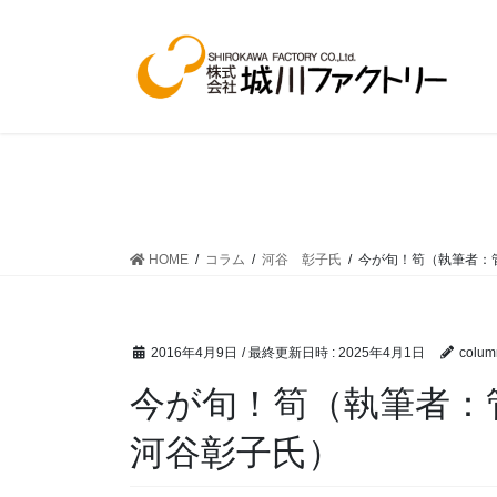
コ
ナ
ン
ビ
テ
ゲ
ン
ー
ツ
シ
へ
ョ
ス
ン
キ
に
ッ
移
プ
動
HOME
コラム
河谷 彰子氏
今が旬！筍（執筆者：
2016年4月9日
/ 最終更新日時 :
2025年4月1日
colum
今が旬！筍（執筆者
河谷彰子氏）