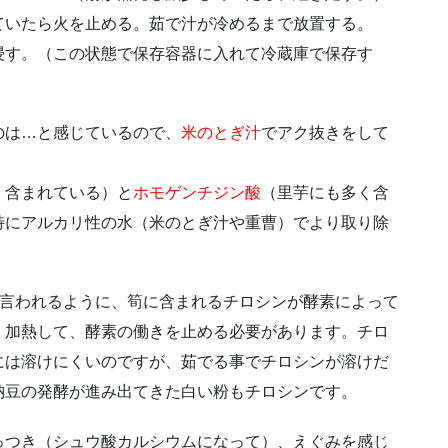
いたら火を止める。茹で汁が冷めるまで放置する。
す。（この状態で保存容器に入れて冷蔵庫で保存す
のは…と感じているので、
米のとぎ汁
でアク抜きをして
く含まれている）と
ホモゲンチジン酸
（里芋にも多く含
特にアルカリ性の水（米のとぎ汁や重曹）でより取り除
と言われるように、筍に含まれるチロシンが酵素によって
く加熱して、酵素の働きを止める必要があります。チロ
には溶けにくいのですが、茹でる事でチロシンが溶けだ
納豆の発酵が進み出てきた白い粉もチロシンです。
っつき（シュウ酸カルシウムになって）、えぐみを感じ