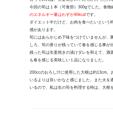
今回の筍は１本（可食部）300gでした。食
のエネルギー量はわずか90kcal
です。
ダイエット中だけど、お肉を食べたいという
感があります。
筍にはあらかじめ下味をつけていませんが、
しろ、筍の香りが残っていて春を感じる事が
残った筍は生姜焼きの漬けダレを和えて、酒
も春を感じる美味しい１品になりました。
200ccのおろし汁に使用した大根は約13c
いるよりは良いかなと感じました。また火を
いるので、私は生の筍を料理する時は、大根