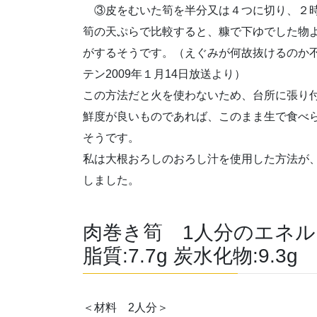
③皮をむいた筍を半分又は４つに切り、２
筍の天ぷらで比較すると、糠で下ゆでした物
がするそうです。（えぐみが何故抜けるのか
テン2009年１月14日放送より）
この方法だと火を使わないため、台所に張り
鮮度が良いものであれば、このまま生で食べ
そうです。
私は大根おろしのおろし汁を使用した方法が
しました。
肉巻き筍 1人分のエネルギー:
脂質:7.7g 炭水化物:9.3g
＜材料 2人分＞