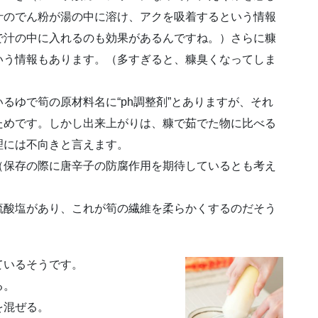
汁のでん粉が湯の中に溶け、アクを吸着するという情報
で汁の中に入れるのも効果があるんですね。）さらに糠
いう情報もあります。（多すぎると、糠臭くなってしま
るゆで筍の原材料名に“ph調整剤”とありますが、それ
ためです。しかし出来上がりは、糠で茹でた物に比べる
理には不向きと言えます。
（保存の際に唐辛子の防腐作用を期待しているとも考え
硫酸塩があり、これが筍の繊維を柔らかくするのだそう
ているそうです。
る。
を混ぜる。