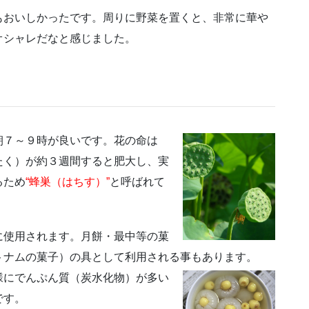
もおいしかったです。周りに野菜を置くと、非常に華や
オシャレだなと感じました。
朝７～９時が良いです。花の命は
たく）が約３週間すると肥大し、実
るため
“蜂巣（はちす）”
と呼ばれて
に使用されます。月餅・最中等の菓
トナムの菓子）の具として利用される事もあります。
様にでんぷん質（炭水化物）が多い
です。