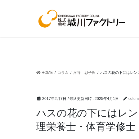
コ
ナ
ン
ビ
テ
ゲ
ン
ー
ツ
シ
へ
ョ
ス
ン
キ
に
ッ
移
プ
動
HOME
コラム
河谷 彰子氏
ハスの花の下にはレン
2017年2月7日
/ 最終更新日時 :
2025年4月1日
colum
ハスの花の下にはレン
理栄養士・体育学修士