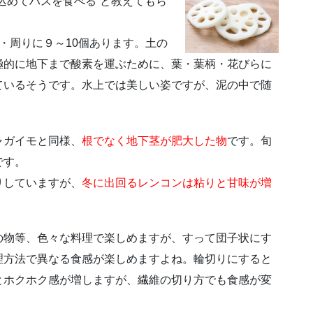
込めてハスを食べる”と教えてもら
・周りに９～10個あります。土の
極的に地下まで酸素を運ぶために、葉・葉柄・花びらに
ているそうです。水上では美しい姿ですが、泥の中で随
ャガイモと同様、
根でなく地下茎が肥大した物
です。旬
です。
りしていますが、
冬に出回るレンコンは粘りと甘味が増
の物等、色々な料理で楽しめますが、すって団子状にす
理方法で異なる食感が楽しめますよね。輪切りにすると
とホクホク感が増しますが、繊維の切り方でも食感が変