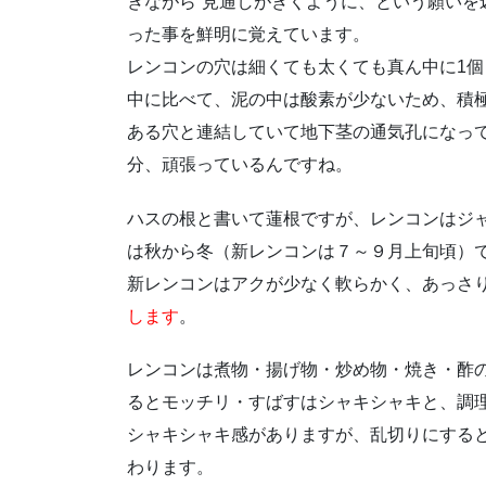
きながら“見通しがきくように、という願いを
った事を鮮明に覚えています。
レンコンの穴は細くても太くても真ん中に1個
中に比べて、泥の中は酸素が少ないため、積
ある穴と連結していて地下茎の通気孔になっ
分、頑張っているんですね。
ハスの根と書いて蓮根ですが、レンコンはジ
は秋から冬（新レンコンは７～９月上旬頃）
新レンコンはアクが少なく軟らかく、あっさ
します
。
レンコンは煮物・揚げ物・炒め物・焼き・酢
るとモッチリ・すばすはシャキシャキと、調
シャキシャキ感がありますが、乱切りにする
わります。