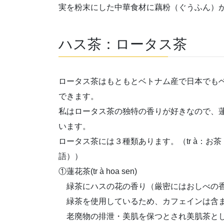
実を粉末にした中華食材に藕粉（ぐうふん）
ハス茶：ロータス茶
ロータス茶はもともとベトナム産で日本でも
できます。
私はロータス茶の独特の香りが好きなので、
います。
ロータス茶には３種類あります。（tr à：お茶
語））
①蓮花茶(tr à hoa sen)
緑茶にハスの花の香り（厳密にはおしべの
緑茶を使用しているため、カフェインは含
老廃物の排泄・美肌を保つとされ美肌茶と